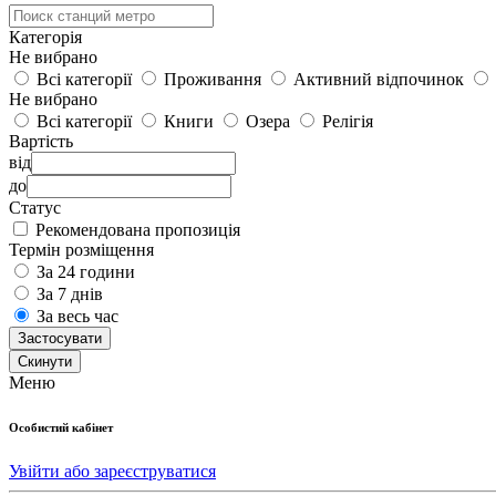
Категорія
Не вибрано
Всі категорії
Проживання
Активний відпочинок
Не вибрано
Всі категорії
Книги
Озера
Релігія
Вартість
від
до
Статус
Рекомендована пропозиція
Термін розміщення
За 24 години
За 7 днів
За весь час
Застосувати
Cкинути
Меню
Особистий кабінет
Увійти або зареєструватися