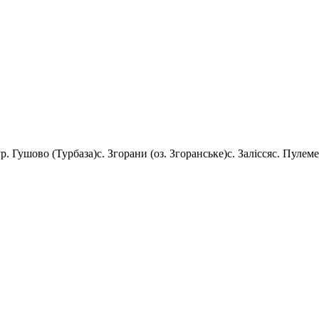
ур. Гушово (Турбаза)
с. Згорани (оз. Згоранське)
с. Залісся
с. Пулеме