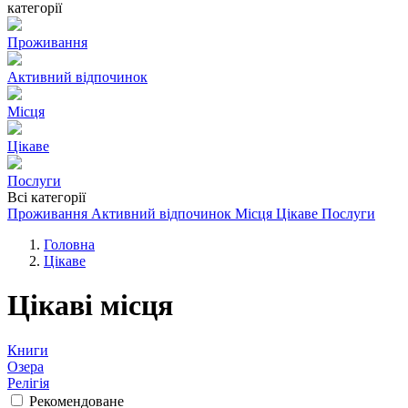
категорії
Проживання
Активний відпочинок
Місця
Цікаве
Послуги
Всі категорії
Проживання
Активний відпочинок
Місця
Цікаве
Послуги
Головна
Цікаве
Цікаві місця
Книги
Озера
Релігія
Рекомендоване