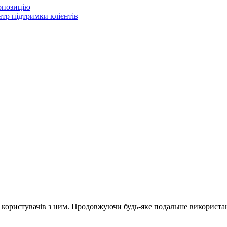
опозицію
тр підтримки клієнтів
и користувачів з ним. Продовжуючи будь-яке подальше використан