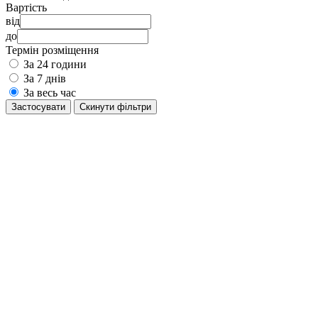
Вартість
від
до
Термін розміщення
За 24 години
За 7 днів
За весь час
Застосувати
Cкинути фільтри