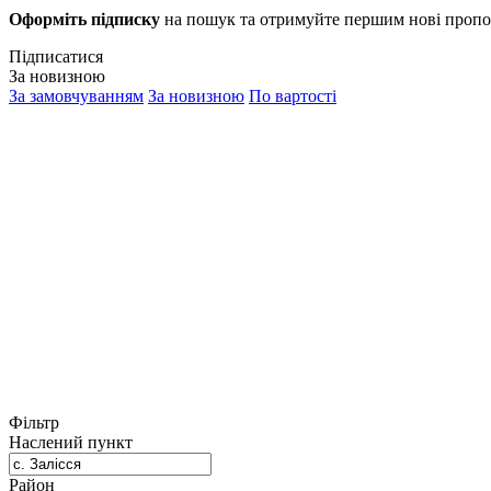
Оформіть підписку
на пошук та отримуйте першим нові пропо
Підписатися
За новизною
За замовчуванням
За новизною
По вартості
Фільтр
Наслений пункт
Район