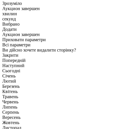
Зрозуміло
Аукцион завершен
хвилин
секунд
Вибрано
Додати
Аукцион завершен
Приховати параметри
Всі параметри
Ви дійсно хочете видалити сторінку?
Закрити
Попередній
Наступний
Сьогодні
Січень
Лютий
Березень
Квітень
Травень
Червень
Липень
Серпень
Вересень
Жовтень
Листопад