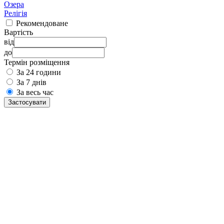
Озера
Релігія
Рекомендоване
Вартість
від
до
Термін розміщення
За 24 години
За 7 днів
За весь час
Застосувати