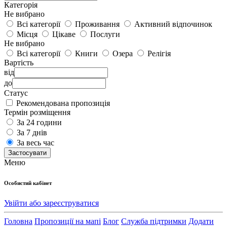
Категорія
Не вибрано
Всі категорії
Проживання
Активний відпочинок
Місця
Цікаве
Послуги
Не вибрано
Всі категорії
Книги
Озера
Релігія
Вартість
від
до
Статус
Рекомендована пропозиція
Термін розміщення
За 24 години
За 7 днів
За весь час
Застосувати
Меню
Особистий кабінет
Увійти або зареєструватися
Головна
Пропозиції на мапі
Блог
Служба підтримки
Додати