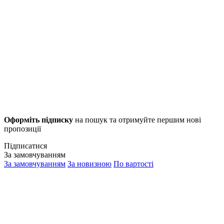
Оформіть підписку
на пошук та отримуйте першим нові
пропозиції
Підписатися
За замовчуванням
За замовчуванням
За новизною
По вартості