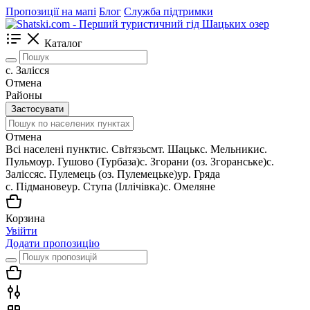
Пропозиції на мапі
Блог
Служба підтримки
Каталог
с. Залісся
Отмена
Районы
Застосувати
Отмена
Всі населені пункти
c. Світязь
смт. Шацьк
с. Мельники
с.
Пульмо
ур. Гушово (Турбаза)
с. Згорани (оз. Згоранське)
с.
Залісся
с. Пулемець (оз. Пулемецьке)
ур. Гряда
с. Підманове
ур. Ступа (Іллічівка)
с. Омеляне
Корзина
Увійти
Додати пропозицію