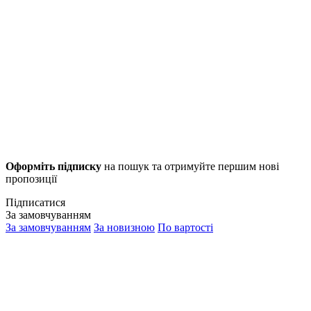
Оформіть підписку
на пошук та отримуйте першим нові
пропозиції
Підписатися
За замовчуванням
За замовчуванням
За новизною
По вартості