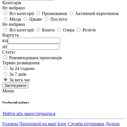
Категорія
Не вибрано
Всі категорії
Проживання
Активний відпочинок
Місця
Цікаве
Послуги
Не вибрано
Всі категорії
Книги
Озера
Релігія
Вартість
від
до
Статус
Рекомендована пропозиція
Термін розміщення
За 24 години
За 7 днів
За весь час
Застосувати
Меню
Особистий кабінет
Увійти або зареєструватися
Головна
Пропозиції на мапі
Блог
Служба підтримки
Додати