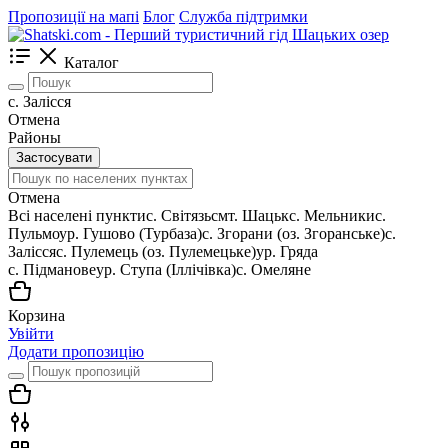
Пропозиції на мапі
Блог
Служба підтримки
Каталог
с. Залісся
Отмена
Районы
Застосувати
Отмена
Всі населені пункти
c. Світязь
смт. Шацьк
с. Мельники
с.
Пульмо
ур. Гушово (Турбаза)
с. Згорани (оз. Згоранське)
с.
Залісся
с. Пулемець (оз. Пулемецьке)
ур. Гряда
с. Підманове
ур. Ступа (Іллічівка)
с. Омеляне
Корзина
Увійти
Додати пропозицію