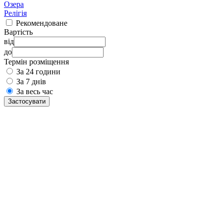
Озера
Релігія
Рекомендоване
Вартість
від
до
Термін розміщення
За 24 години
За 7 днів
За весь час
Застосувати