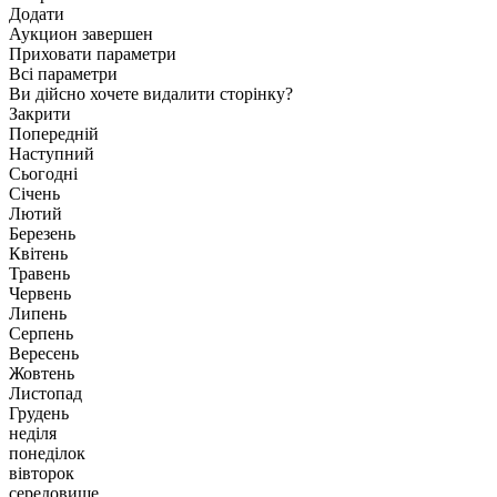
Додати
Аукцион завершен
Приховати параметри
Всі параметри
Ви дійсно хочете видалити сторінку?
Закрити
Попередній
Наступний
Сьогодні
Січень
Лютий
Березень
Квітень
Травень
Червень
Липень
Серпень
Вересень
Жовтень
Листопад
Грудень
неділя
понеділок
вівторок
середовище