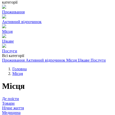
категорії
Проживання
Активний відпочинок
Місця
Цікаве
Послуги
Всі категорії
Проживання
Активний відпочинок
Місця
Цікаве
Послуги
Головна
Місця
Місця
Де поїсти
Товари
Нічне життя
Медицина