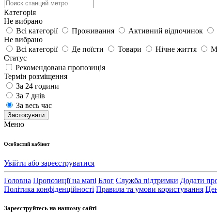
Категорія
Не вибрано
Всі категорії
Проживання
Активний відпочинок
Не вибрано
Всі категорії
Де поїсти
Товари
Нічне життя
М
Статус
Рекомендована пропозиція
Термін розміщення
За 24 години
За 7 днів
За весь час
Застосувати
Меню
Особистий кабінет
Увійти або зареєструватися
Головна
Пропозиції на мапі
Блог
Служба підтримки
Додати пр
Політика конфіденційності
Правила та умови користування
Цен
Зареєструйтесь на нашому сайті