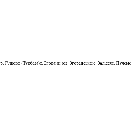
ур. Гушово (Турбаза)
с. Згорани (оз. Згоранське)
с. Залісся
с. Пулеме