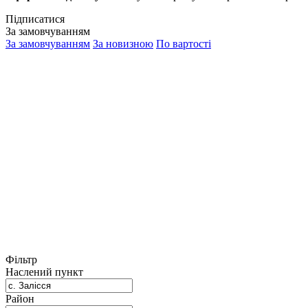
Підписатися
За замовчуванням
За замовчуванням
За новизною
По вартості
Фільтр
Наслений пункт
Район