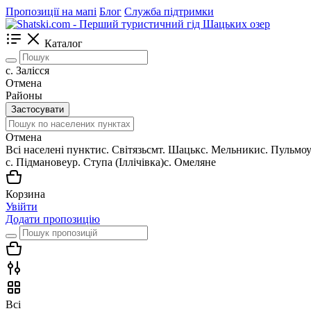
Пропозиції на мапі
Блог
Служба підтримки
Каталог
с. Залісся
Отмена
Районы
Застосувати
Отмена
Всі населені пункти
c. Світязь
смт. Шацьк
с. Мельники
с. Пульмо
с. Підманове
ур. Ступа (Іллічівка)
с. Омеляне
Корзина
Увійти
Додати пропозицію
Всі