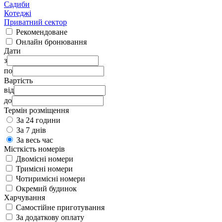
Садиби
Котеджі
Приватний сектор
Рекомендоване
Онлайн бронювання
Дати
з
по
Вартість
від
до
Термін розміщення
За 24 години
За 7 днів
За весь час
Місткість номерів
Двомісні номери
Тримісні номери
Чотиримісні номери
Окремий будинок
Харчування
Самостійне приготування
За додаткову оплату