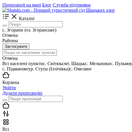
Пропозиції на мапі
Блог
Служба підтримки
Каталог
с. Згорани (оз. Згоранське)
Отмена
Районы
Застосувати
Отмена
Всі населені пункти
c. Світязь
смт. Шацьк
с. Мельники
с. Пульмо
с. Підманове
ур. Ступа (Іллічівка)
с. Омеляне
Корзина
Увійти
Додати пропозицію
Всі