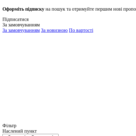
Оформіть підписку
на пошук та отримуйте першим нові пропо
Підписатися
За замовчуванням
За замовчуванням
За новизною
По вартості
Фільтр
Наслений пункт