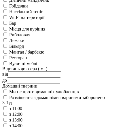
Дитячий майданчик
Гойдалки
Настільний теніс
Wi-Fi на території
Бар
Місця для куріння
Риболовля
Лежаки
Більярд
Мангал / барбекю
Ресторан
Вуличні меблі
Відстань до озера ( м. )
від
до
Домашні тварини
Ми не проти домашніх улюбленців
Розміщення з домашніми тваринами заборонено
Заїзд
з 11:00
з 12:00
з 13:00
з 14:00