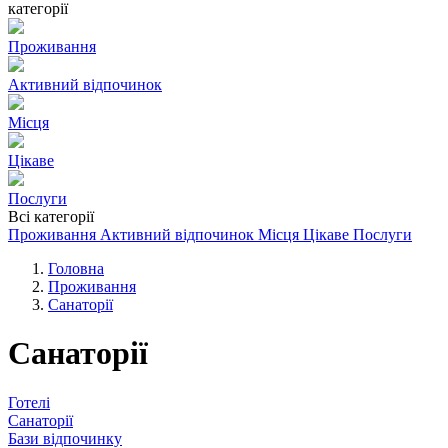
категорії
Проживання
Активний відпочинок
Місця
Цікаве
Послуги
Всі категорії
Проживання
Активний відпочинок
Місця
Цікаве
Послуги
Головна
Проживання
Санаторії
Санаторії
Готелі
Санаторії
Бази відпочинку