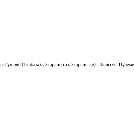
ур. Гушово (Турбаза)
с. Згорани (оз. Згоранське)
с. Залісся
с. Пулеме