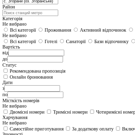
Район
Категорія
Не вибрано
Всі категорії
Проживання
Активний відпочинок
Не вибрано
Всі категорії
Готелі
Санаторії
Бази відпочинку
Вартість
від
до
Статус
Рекомендована пропозиція
Онлайн бронювання
Дати
з
по
Місткість номерів
Не вибрано
Двомісні номери
Тримісні номери
Чотиримісні номе
Харчування
Не вибрано
Самостійне приготування
За додаткову оплату
Включ
Зручності