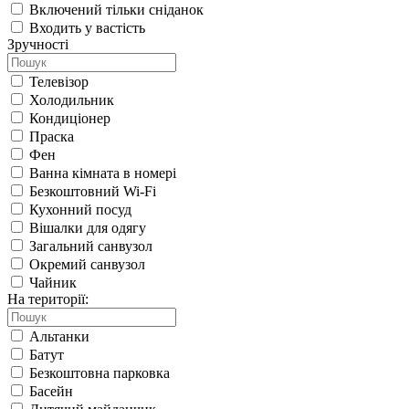
Включений тільки сніданок
Входить у вастість
Зручності
Телевізор
Холодильник
Кондиціонер
Праска
Фен
Ванна кімната в номері
Безкоштовний Wi-Fi
Кухонний посуд
Вішалки для одягу
Загальний санвузол
Окремий санвузол
Чайник
На території:
Альтанки
Батут
Безкоштовна парковка
Басейн