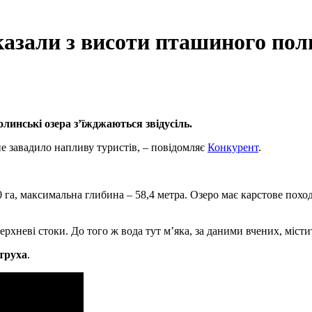
казали з висоти пташиного пол
линські озера з’їжджаються звідусіль.
не завадило напливу туристів, – повідомляє
Конкурент
.
0 га, максимальна глибина – 58,4 метра. Озеро має карстове пох
рхневі стоки. До того ж вода тут м’яка, за даними вчених, містит
труха
.