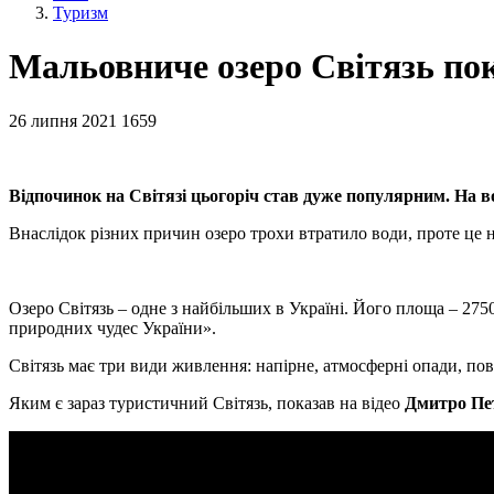
Туризм
Мальовниче озеро Світязь по
26 липня 2021
1659
Відпочинок на Світязі цьогоріч став дуже популярним. На во
Внаслідок різних причин озеро трохи втратило води, проте це 
Озеро Світязь – одне з найбільших в Україні. Його площа – 275
природних чудес України».
Світязь має три види живлення: напірне, атмосферні опади, пове
Яким є зараз туристичний Світязь, показав на відео
Дмитро Пе