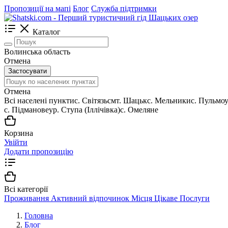
Пропозиції на мапі
Блог
Служба підтримки
Каталог
Волинська область
Отмена
Застосувати
Отмена
Всі населені пункти
c. Світязь
смт. Шацьк
с. Мельники
с. Пульмо
с. Підманове
ур. Ступа (Іллічівка)
с. Омеляне
Корзина
Увійти
Додати пропозицію
Всі категорії
Проживання
Активний відпочинок
Місця
Цікаве
Послуги
Головна
Блог