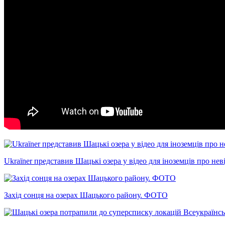
Ukraїner представив Шацькі озера у відео для іноземців про не
Захід сонця на озерах Шацького району. ФОТО