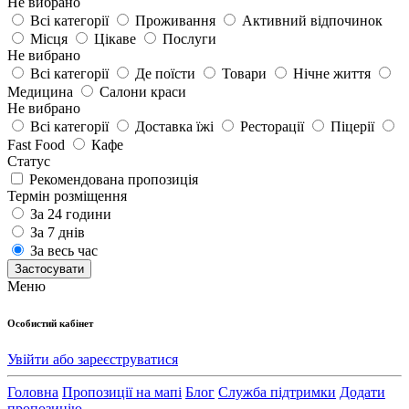
Не вибрано
Всі категорії
Проживання
Активний відпочинок
Місця
Цікаве
Послуги
Не вибрано
Всі категорії
Де поїсти
Товари
Нічне життя
Медицина
Салони краси
Не вибрано
Всі категорії
Доставка їжі
Ресторації
Піцерії
Fast Food
Кафе
Статус
Рекомендована пропозиція
Термін розміщення
За 24 години
За 7 днів
За весь час
Застосувати
Меню
Особистий кабінет
Увійти або зареєструватися
Головна
Пропозиції на мапі
Блог
Служба підтримки
Додати
пропозицію