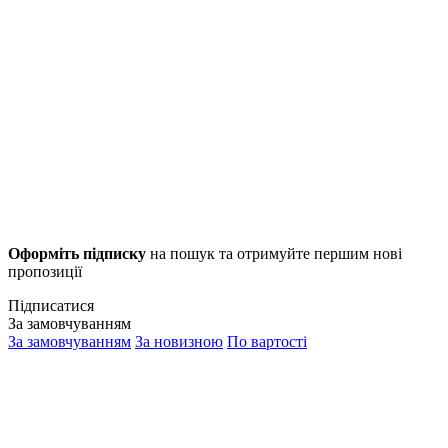
Оформіть підписку
на пошук та отримуйте першим нові
пропозиції
Підписатися
За замовчуванням
За замовчуванням
За новизною
По вартості