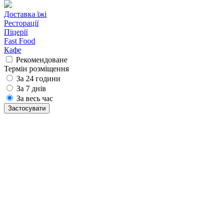
Доставка їжі
Ресторації
Піцерії
Fast Food
Кафе
Рекомендоване
Термін розміщення
За 24 години
За 7 днів
За весь час
Застосувати