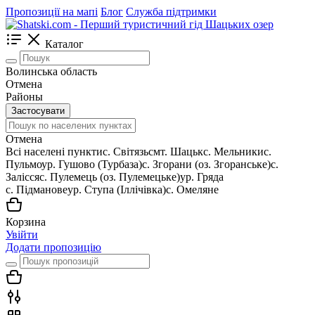
Пропозиції на мапі
Блог
Служба підтримки
Каталог
Волинська область
Отмена
Районы
Застосувати
Отмена
Всі населені пункти
c. Світязь
смт. Шацьк
с. Мельники
с.
Пульмо
ур. Гушово (Турбаза)
с. Згорани (оз. Згоранське)
с.
Залісся
с. Пулемець (оз. Пулемецьке)
ур. Гряда
с. Підманове
ур. Ступа (Іллічівка)
с. Омеляне
Корзина
Увійти
Додати пропозицію