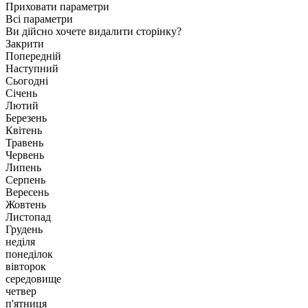
Приховати параметри
Всі параметри
Ви дійсно хочете видалити сторінку?
Закрити
Попередній
Наступний
Сьогодні
Січень
Лютий
Березень
Квітень
Травень
Червень
Липень
Серпень
Вересень
Жовтень
Листопад
Грудень
неділя
понеділок
вівторок
середовище
четвер
п'ятниця