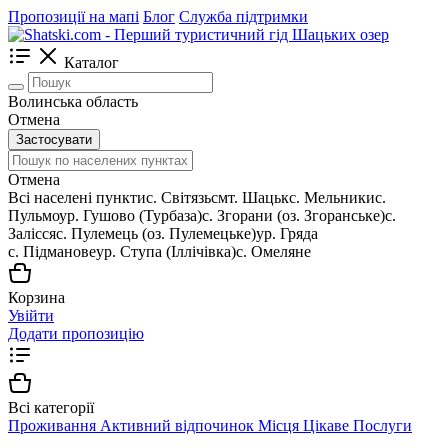
Пропозиції на мапі
Блог
Служба підтримки
Каталог
Волинська область
Отмена
Застосувати
Отмена
Всі населені пункти
c. Світязь
смт. Шацьк
с. Мельники
с.
Пульмо
ур. Гушово (Турбаза)
с. Згорани (оз. Згоранське)
с.
Залісся
с. Пулемець (оз. Пулемецьке)
ур. Гряда
с. Підманове
ур. Ступа (Іллічівка)
с. Омеляне
Корзина
Увійти
Додати пропозицію
Всі категорії
Проживання
Активний відпочинок
Місця
Цікаве
Послуги