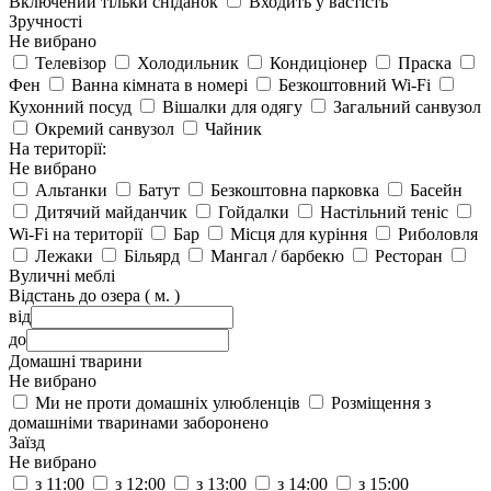
Включений тільки сніданок
Входить у вастість
Зручності
Не вибрано
Телевізор
Холодильник
Кондиціонер
Праска
Фен
Ванна кімната в номері
Безкоштовний Wi-Fi
Кухонний посуд
Вішалки для одягу
Загальний санвузол
Окремий санвузол
Чайник
На території:
Не вибрано
Альтанки
Батут
Безкоштовна парковка
Басейн
Дитячий майданчик
Гойдалки
Настільний теніс
Wi-Fi на території
Бар
Місця для куріння
Риболовля
Лежаки
Більярд
Мангал / барбекю
Ресторан
Вуличні меблі
Відстань до озера ( м. )
від
до
Домашні тварини
Не вибрано
Ми не проти домашніх улюбленців
Розміщення з
домашніми тваринами заборонено
Заїзд
Не вибрано
з 11:00
з 12:00
з 13:00
з 14:00
з 15:00