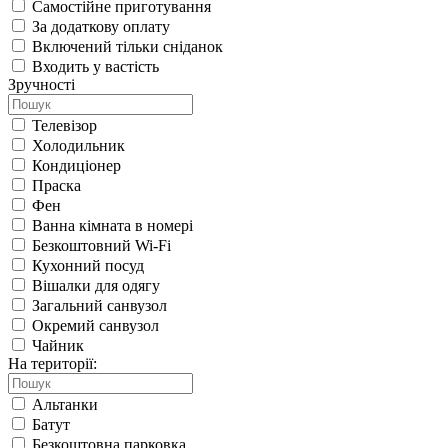
Самостійне приготування
За додаткову оплату
Включений тільки сніданок
Входить у вастість
Зручності
Телевізор
Холодильник
Кондиціонер
Праска
Фен
Ванна кімната в номері
Безкоштовний Wi-Fi
Кухонний посуд
Вішалки для одягу
Загальний санвузол
Окремий санвузол
Чайник
На території:
Альтанки
Батут
Безкоштовна парковка