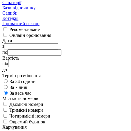
Санаторії
Бази відпочинку
Садиби
Котеджі
Приватний сектор
Рекомендоване
Онлайн бронювання
Дати
з
по
Вартість
від
до
Термін розміщення
За 24 години
За 7 днів
За весь час
Місткість номерів
Двомісні номери
Тримісні номери
Чотиримісні номери
Окремий будинок
Харчування