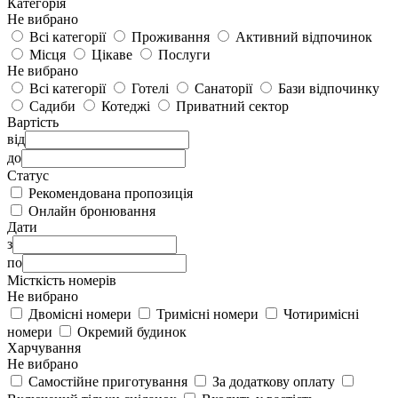
Категорія
Не вибрано
Всі категорії
Проживання
Активний відпочинок
Місця
Цікаве
Послуги
Не вибрано
Всі категорії
Готелі
Санаторії
Бази відпочинку
Садиби
Котеджі
Приватний сектор
Вартість
від
до
Статус
Рекомендована пропозиція
Онлайн бронювання
Дати
з
по
Місткість номерів
Не вибрано
Двомісні номери
Тримісні номери
Чотиримісні
номери
Окремий будинок
Харчування
Не вибрано
Самостійне приготування
За додаткову оплату