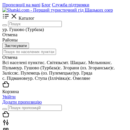
Пропозиції на мапі
Блог
Служба підтримки
Каталог
ур. Гушово (Турбаза)
Отмена
Районы
Застосувати
Отмена
Всі населені пункти
c. Світязь
смт. Шацьк
с. Мельники
с.
Пульмо
ур. Гушово (Турбаза)
с. Згорани (оз. Згоранське)
с.
Залісся
с. Пулемець (оз. Пулемецьке)
ур. Гряда
с. Підманове
ур. Ступа (Іллічівка)
с. Омеляне
Корзина
Увійти
Додати пропозицію