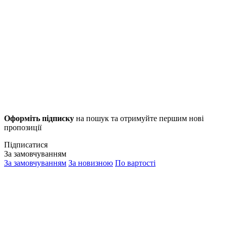
Оформіть підписку
на пошук та отримуйте першим нові
пропозиції
Підписатися
За замовчуванням
За замовчуванням
За новизною
По вартості