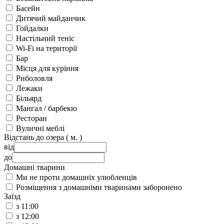
Басейн
Дитячий майданчик
Гойдалки
Настільний теніс
Wi-Fi на території
Бар
Місця для куріння
Риболовля
Лежаки
Більярд
Мангал / барбекю
Ресторан
Вуличні меблі
Відстань до озера ( м. )
від
до
Домашні тварини
Ми не проти домашніх улюбленців
Розміщення з домашніми тваринами заборонено
Заїзд
з 11:00
з 12:00