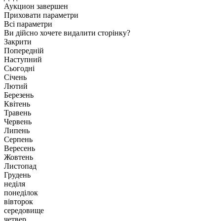
Аукцион завершен
Приховати параметри
Всі параметри
Ви дійсно хочете видалити сторінку?
Закрити
Попередній
Наступний
Сьогодні
Січень
Лютий
Березень
Квітень
Травень
Червень
Липень
Серпень
Вересень
Жовтень
Листопад
Грудень
неділя
понеділок
вівторок
середовище
четвер