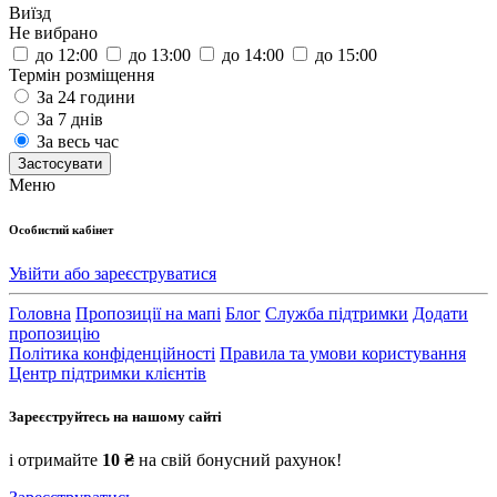
Виїзд
Не вибрано
до 12:00
до 13:00
до 14:00
до 15:00
Термін розміщення
За 24 години
За 7 днів
За весь час
Застосувати
Меню
Особистий кабінет
Увійти або зареєструватися
Головна
Пропозиції на мапі
Блог
Служба підтримки
Додати
пропозицію
Політика конфіденційності
Правила та умови користування
Центр підтримки клієнтів
Зареєструйтесь на нашому сайті
і отримайте
10 ₴
на свій бонусний рахунок!