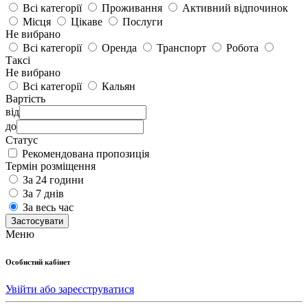
Всі категорії
Проживання
Активний відпочинок
Місця
Цікаве
Послуги
Не вибрано
Всі категорії
Оренда
Транспорт
Робота
Таксі
Не вибрано
Всі категорії
Кальян
Вартість
від
до
Статус
Рекомендована пропозиція
Термін розміщення
За 24 години
За 7 днів
За весь час
Застосувати
Меню
Особистий кабінет
Увійти або зареєструватися