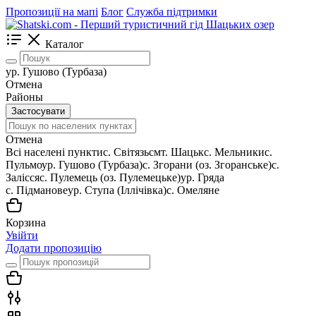
Пропозиції на мапі
Блог
Служба підтримки
Каталог
ур. Гушово (Турбаза)
Отмена
Районы
Застосувати
Отмена
Всі населені пункти
c. Світязь
смт. Шацьк
с. Мельники
с.
Пульмо
ур. Гушово (Турбаза)
с. Згорани (оз. Згоранське)
с.
Залісся
с. Пулемець (оз. Пулемецьке)
ур. Гряда
с. Підманове
ур. Ступа (Іллічівка)
с. Омеляне
Корзина
Увійти
Додати пропозицію