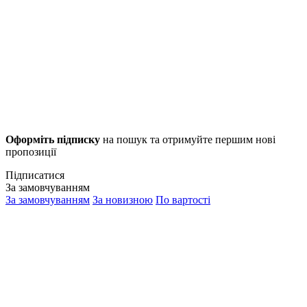
Оформіть підписку
на пошук та отримуйте першим нові
пропозиції
Підписатися
За замовчуванням
За замовчуванням
За новизною
По вартості