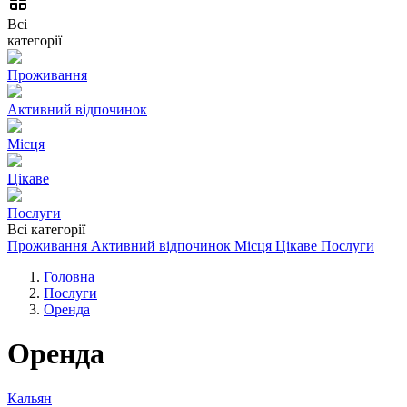
Всі
категорії
Проживання
Активний відпочинок
Місця
Цікаве
Послуги
Всі категорії
Проживання
Активний відпочинок
Місця
Цікаве
Послуги
Головна
Послуги
Оренда
Оренда
Кальян