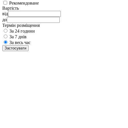
Рекомендоване
Вартість
від
до
Термін розміщення
За 24 години
За 7 днів
За весь час
Застосувати