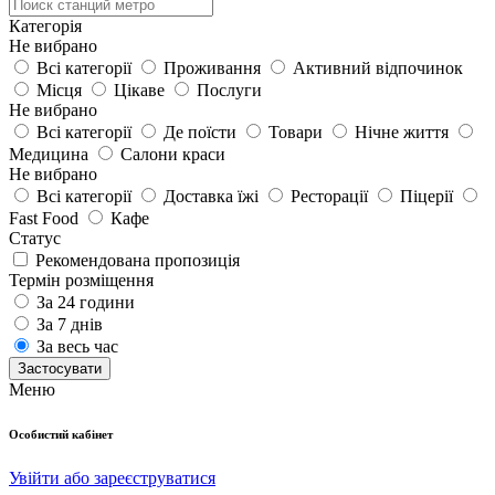
Категорія
Не вибрано
Всі категорії
Проживання
Активний відпочинок
Місця
Цікаве
Послуги
Не вибрано
Всі категорії
Де поїсти
Товари
Нічне життя
Медицина
Салони краси
Не вибрано
Всі категорії
Доставка їжі
Ресторації
Піцерії
Fast Food
Кафе
Статус
Рекомендована пропозиція
Термін розміщення
За 24 години
За 7 днів
За весь час
Застосувати
Меню
Особистий кабінет
Увійти або зареєструватися