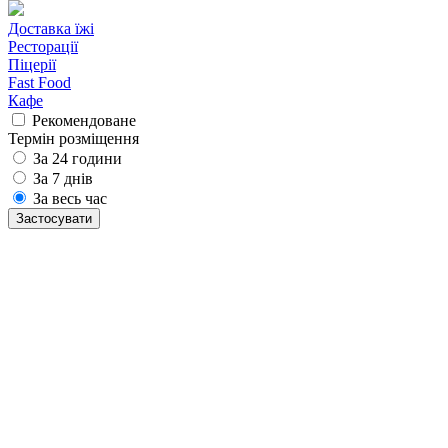
Доставка їжі
Ресторації
Піцерії
Fast Food
Кафе
Рекомендоване
Термін розміщення
За 24 години
За 7 днів
За весь час
Застосувати