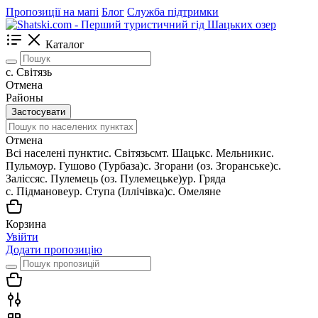
Пропозиції на мапі
Блог
Служба підтримки
Каталог
c. Світязь
Отмена
Районы
Застосувати
Отмена
Всі населені пункти
c. Світязь
смт. Шацьк
с. Мельники
с.
Пульмо
ур. Гушово (Турбаза)
с. Згорани (оз. Згоранське)
с.
Залісся
с. Пулемець (оз. Пулемецьке)
ур. Гряда
с. Підманове
ур. Ступа (Іллічівка)
с. Омеляне
Корзина
Увійти
Додати пропозицію