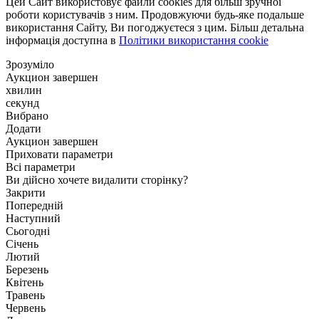
Цей Сайт використовує файли cookies для більш зручної
роботи користувачів з ним. Продовжуючи будь-яке подальше
використання Сайту, Ви погоджуєтеся з цим. Більш детальна
інформація доступна в
Політики використання cookie
Зрозуміло
Аукцион завершен
хвилин
секунд
Вибрано
Додати
Аукцион завершен
Приховати параметри
Всі параметри
Ви дійсно хочете видалити сторінку?
Закрити
Попередній
Наступний
Сьогодні
Січень
Лютий
Березень
Квітень
Травень
Червень