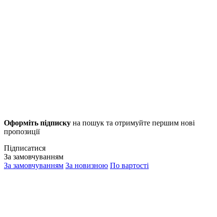
Оформіть підписку
на пошук та отримуйте першим нові
пропозиції
Підписатися
За замовчуванням
За замовчуванням
За новизною
По вартості