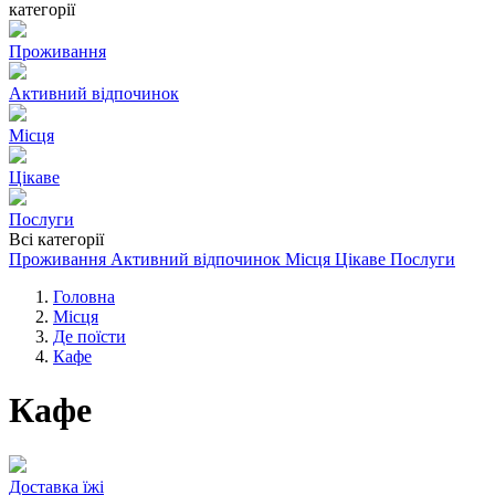
категорії
Проживання
Активний відпочинок
Місця
Цікаве
Послуги
Всі категорії
Проживання
Активний відпочинок
Місця
Цікаве
Послуги
Головна
Місця
Де поїсти
Кафе
Кафе
Доставка їжі