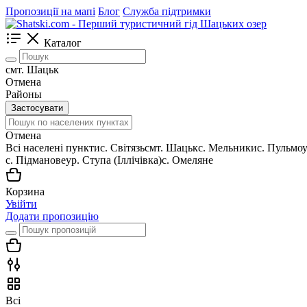
Пропозиції на мапі
Блог
Служба підтримки
Каталог
смт. Шацьк
Отмена
Районы
Застосувати
Отмена
Всі населені пункти
c. Світязь
смт. Шацьк
с. Мельники
с. Пульмо
с. Підманове
ур. Ступа (Іллічівка)
с. Омеляне
Корзина
Увійти
Додати пропозицію
Всі