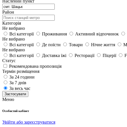
Наслений пункт
Район
Категорія
Не вибрано
Всі категорії
Проживання
Активний відпочинок
Не вибрано
Всі категорії
Де поїсти
Товари
Нічне життя
М
Не вибрано
Всі категорії
Доставка їжі
Ресторації
Піцерії
F
Статус
Рекомендована пропозиція
Термін розміщення
За 24 години
За 7 днів
За весь час
Застосувати
Меню
Особистий кабінет
Увійти або зареєструватися