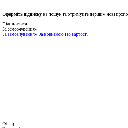
Оформіть підписку
на пошук та отримуйте першим нові пропо
Підписатися
За замовчуванням
За замовчуванням
За новизною
По вартості
Фільтр