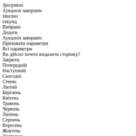
Зрозуміло
Аукцион завершен
хвилин
секунд
Вибрано
Додати
Аукцион завершен
Приховати параметри
Всі параметри
Ви дійсно хочете видалити сторінку?
Закрити
Попередній
Наступний
Сьогодні
Січень
Лютий
Березень
Квітень
Травень
Червень
Липень
Серпень
Вересень
Жовтень