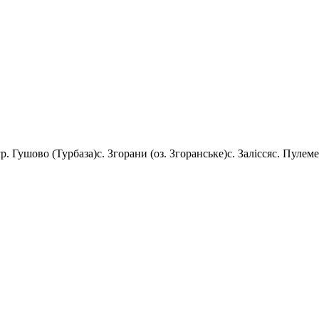
ур. Гушово (Турбаза)
с. Згорани (оз. Згоранське)
с. Залісся
с. Пулеме