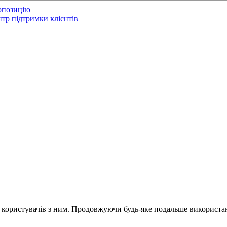
опозицію
тр підтримки клієнтів
и користувачів з ним. Продовжуючи будь-яке подальше використан