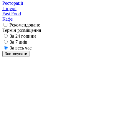
Ресторації
Піцерії
Fast Food
Кафе
Рекомендоване
Термін розміщення
За 24 години
За 7 днів
За весь час
Застосувати