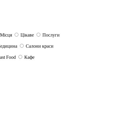
Місця
Цікаве
Послуги
едицина
Салони краси
ast Food
Кафе