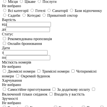
Місця
Цікаве
Послуги
Не вибрано
Всі категорії
Готелі
Санаторії
Бази відпочинку
Садиби
Котеджі
Приватний сектор
Вартість
від
до
Статус
Рекомендована пропозиція
Онлайн бронювання
Дати
з
по
Місткість номерів
Не вибрано
Двомісні номери
Тримісні номери
Чотиримісні
номери
Окремий будинок
Харчування
Не вибрано
Самостійне приготування
За додаткову оплату
Включений тільки сніданок
Входить у вастість
Зручності
Не вибрано