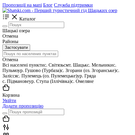
Пропозиції на мапі
Блог
Служба підтримки
Каталог
Шацькі озера
Отмена
Районы
Застосувати
Отмена
Всі населені пункти
c. Світязь
смт. Шацьк
с. Мельники
с.
Пульмо
ур. Гушово (Турбаза)
с. Згорани (оз. Згоранське)
с.
Залісся
с. Пулемець (оз. Пулемецьке)
ур. Гряда
с. Підманове
ур. Ступа (Іллічівка)
с. Омеляне
Корзина
Увійти
Додати пропозицію