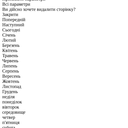
Всі параметри
Ви дійсно хочете видалити сторінку?
Закрити
Попередній
Наступний
Сьогодні
Січень
Лютий
Березень
Квітень
Травень
Червень
Липень
Серпень
Вересень
Жовтень
Листопад
Грудень
неділя
понеділок
вівторок
середовище
четвер
п'ятниця
субота