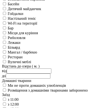
Басейн
Дитячий майданчик
Гойдалки
Настільний теніс
Wi-Fi на території
Бар
Місця для куріння
Риболовля
Лежаки
Більярд
Мангал / барбекю
Ресторан
Вуличні меблі
Відстань до озера ( м. )
від
до
Домашні тварини
Ми не проти домашніх улюбленців
Розміщення з домашніми тваринами заборонено
Заїзд
з 11:00
з 12:00