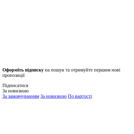
Оформіть підписку
на пошук та отримуйте першим нові
пропозиції
Підписатися
За новизною
За замовчуванням
За новизною
По вартості