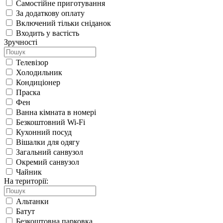
Самостійне приготування
За додаткову оплату
Включений тільки сніданок
Входить у вастість
Зручності
Телевізор
Холодильник
Кондиціонер
Праска
Фен
Ванна кімната в номері
Безкоштовний Wi-Fi
Кухонний посуд
Вішалки для одягу
Загальний санвузол
Окремий санвузол
Чайник
На території:
Альтанки
Батут
Безкоштовна парковка