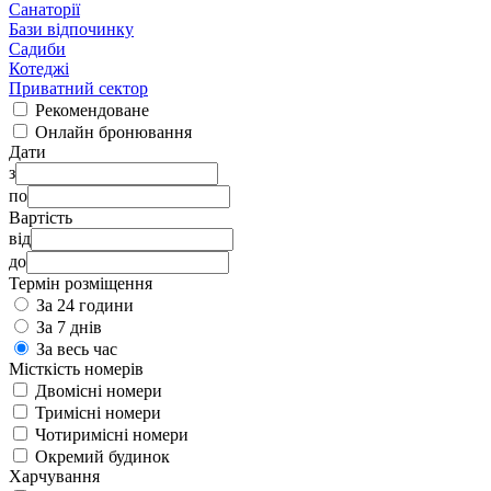
Санаторії
Бази відпочинку
Садиби
Котеджі
Приватний сектор
Рекомендоване
Онлайн бронювання
Дати
з
по
Вартість
від
до
Термін розміщення
За 24 години
За 7 днів
За весь час
Місткість номерів
Двомісні номери
Тримісні номери
Чотиримісні номери
Окремий будинок
Харчування