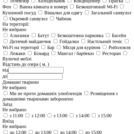
Телевізор
Холодильник
Кондиціонер
Праска
Фен
Ванна кімната в номері
Безкоштовний Wi-Fi
Кухонний посуд
Вішалки для одягу
Загальний санвузол
Окремий санвузол
Чайник
На території:
Не вибрано
Альтанки
Батут
Безкоштовна парковка
Басейн
Дитячий майданчик
Гойдалки
Настільний теніс
Wi-Fi на території
Бар
Місця для куріння
Риболовля
Лежаки
Більярд
Мангал / барбекю
Ресторан
Вуличні меблі
Відстань до озера ( м. )
від
до
Домашні тварини
Не вибрано
Ми не проти домашніх улюбленців
Розміщення з
домашніми тваринами заборонено
Заїзд
Не вибрано
з 11:00
з 12:00
з 13:00
з 14:00
з 15:00
Виїзд
Не вибрано
до 12:00
до 13:00
до 14:00
до 15:00