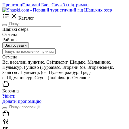
Пропозиції на мапі
Блог
Служба підтримки
Каталог
Шацькі озера
Отмена
Районы
Застосувати
Отмена
Всі населені пункти
c. Світязь
смт. Шацьк
с. Мельники
с.
Пульмо
ур. Гушово (Турбаза)
с. Згорани (оз. Згоранське)
с.
Залісся
с. Пулемець (оз. Пулемецьке)
ур. Гряда
с. Підманове
ур. Ступа (Іллічівка)
с. Омеляне
Корзина
Увійти
Додати пропозицію