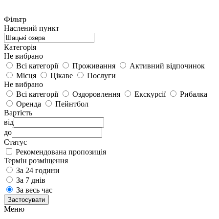
Фільтр
Наслений пункт
Категорія
Не вибрано
Всі категорії
Проживання
Активний відпочинок
Місця
Цікаве
Послуги
Не вибрано
Всі категорії
Оздоровлення
Екскурсії
Рибалка
Оренда
Пейнтбол
Вартість
від
до
Статус
Рекомендована пропозиція
Термін розміщення
За 24 години
За 7 днів
За весь час
Застосувати
Меню