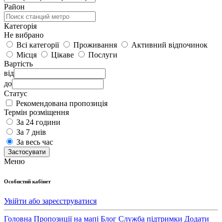
Район
Категорія
Не вибрано
Всі категорії
Проживання
Активний відпочинок
Місця
Цікаве
Послуги
Вартість
від
до
Статус
Рекомендована пропозиція
Термін розміщення
За 24 години
За 7 днів
За весь час
Застосувати
Меню
Особистий кабінет
Увійти або зареєструватися
Головна
Пропозиції на мапі
Блог
Служба підтримки
Додати