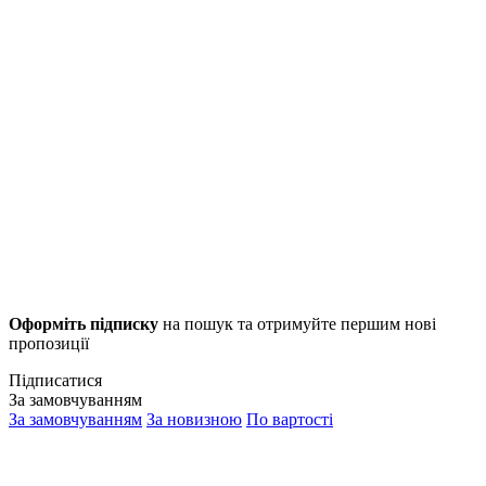
Оформіть підписку
на пошук та отримуйте першим нові
пропозиції
Підписатися
За замовчуванням
За замовчуванням
За новизною
По вартості