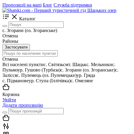
Пропозиції на мапі
Блог
Служба підтримки
Каталог
с. Згорани (оз. Згоранське)
Отмена
Районы
Застосувати
Отмена
Всі населені пункти
c. Світязь
смт. Шацьк
с. Мельники
с.
Пульмо
ур. Гушово (Турбаза)
с. Згорани (оз. Згоранське)
с.
Залісся
с. Пулемець (оз. Пулемецьке)
ур. Гряда
с. Підманове
ур. Ступа (Іллічівка)
с. Омеляне
Корзина
Увійти
Додати пропозицію