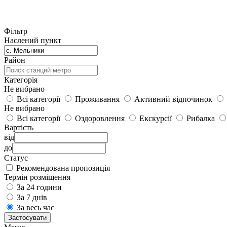
Фільтр
Наслений пункт
Район
Категорія
Не вибрано
Всі категорії
Проживання
Активний відпочинок
Не вибрано
Всі категорії
Оздоровлення
Екскурсії
Рибалка
Вартість
від
до
Статус
Рекомендована пропозиція
Термін розміщення
За 24 години
За 7 днів
За весь час
Застосувати