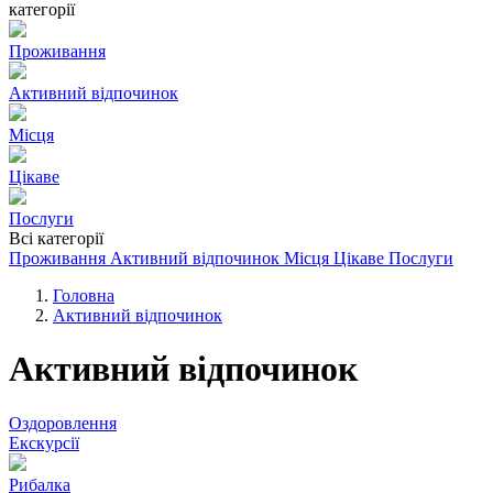
категорії
Проживання
Активний відпочинок
Місця
Цікаве
Послуги
Всі категорії
Проживання
Активний відпочинок
Місця
Цікаве
Послуги
Головна
Активний відпочинок
Активний відпочинок
Оздоровлення
Екскурсії
Рибалка