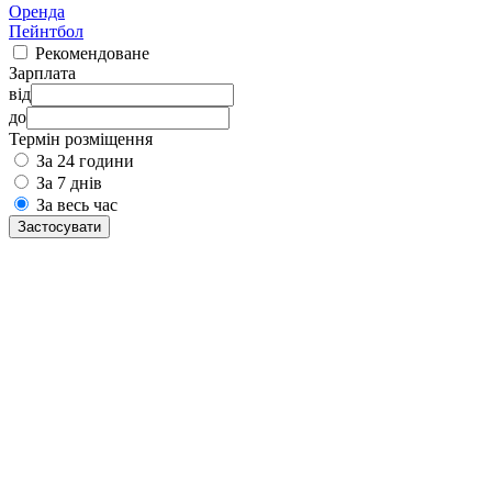
Оренда
Пейнтбол
Рекомендоване
Зарплата
від
до
Термін розміщення
За 24 години
За 7 днів
За весь час
Застосувати