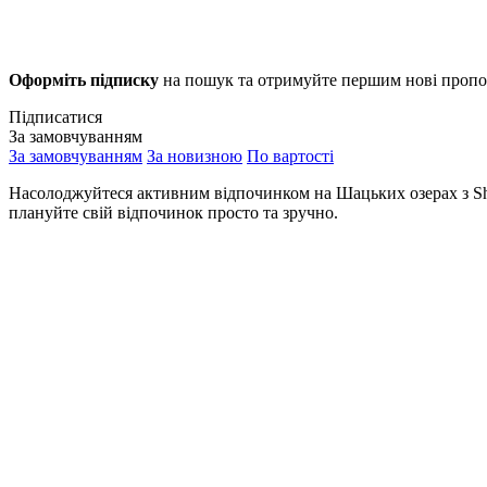
Оформіть підписку
на пошук та отримуйте першим нові пропо
Підписатися
За замовчуванням
За замовчуванням
За новизною
По вартості
Насолоджуйтеся активним відпочинком на Шацьких озерах з Shat
плануйте свій відпочинок просто та зручно.