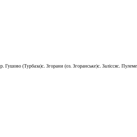
ур. Гушово (Турбаза)
с. Згорани (оз. Згоранське)
с. Залісся
с. Пулеме