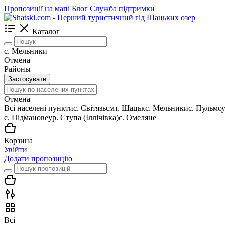
Пропозиції на мапі
Блог
Служба підтримки
Каталог
с. Мельники
Отмена
Районы
Застосувати
Отмена
Всі населені пункти
c. Світязь
смт. Шацьк
с. Мельники
с. Пульмо
с. Підманове
ур. Ступа (Іллічівка)
с. Омеляне
Корзина
Увійти
Додати пропозицію
Всі