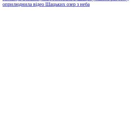
оприлюднила відео Шацьких озер з неба