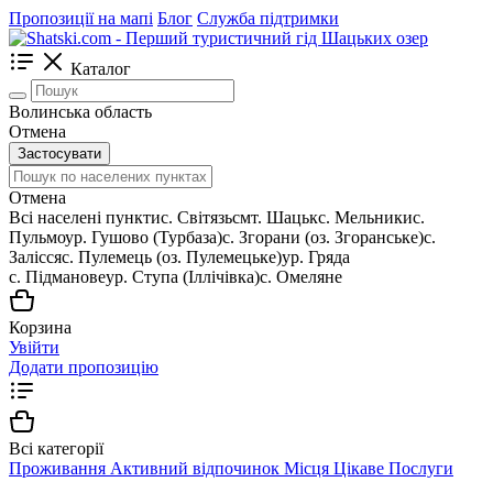
Пропозиції на мапі
Блог
Служба підтримки
Каталог
Волинська область
Отмена
Застосувати
Отмена
Всі населені пункти
c. Світязь
смт. Шацьк
с. Мельники
с.
Пульмо
ур. Гушово (Турбаза)
с. Згорани (оз. Згоранське)
с.
Залісся
с. Пулемець (оз. Пулемецьке)
ур. Гряда
с. Підманове
ур. Ступа (Іллічівка)
с. Омеляне
Корзина
Увійти
Додати пропозицію
Всі категорії
Проживання
Активний відпочинок
Місця
Цікаве
Послуги