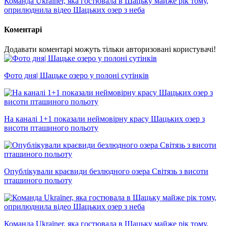
Команда Ukraïner, яка гостювала в Шацьку майже рік тому,
оприлюднила відео Шацьких озер з неба
Коментарі
Додавати коментарі можуть тільки авторизовані користувачі!
Фото дня| Шацьке озеро у полоні сутінків
На каналі 1+1 показали неймовірну красу Шацьких озер з
висоти пташиного польоту
Опублікували краєвиди безлюдного озера Світязь з висоти
пташиного польоту
Команда Ukraïner, яка гостювала в Шацьку майже рік тому,