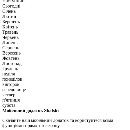
Наступний
Сьогодні
Січень
Лютий
Березень
Квітень
Травень
Червень
Липень
Серпень
Вересень
Жовтень
Листопад
Грудень
неділя
понеділок
вівторок
середовище
четвер
п'ятниця
субота
Мобільний додаток Shatski
Скачайте наш мобільний додаток та користуйтеся всіма
функціями прямо з телефону