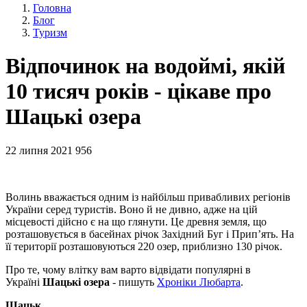
Головна
Блог
Туризм
Відпочинок на водоймі, якій
10 тисяч років - цікаве про
Шацькі озера
22 липня 2021
956
Волинь вважається одним із найбільш привабливих регіонів
України серед туристів. Воно й не дивно, адже на цій
місцевості дійсно є на що глянути. Це древня земля, що
розташовується в басейнах річок Західний Буг і Прип’ять. На
її території розташовуються 220 озер, приблизно 130 річок.
Про те, чому влітку вам варто відвідати популярні в
Україні
Шацькі озера
- пишуть
Хроніки Любарта
.
Шацьк