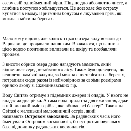
озеру свій однойменний вірш. Піщане дно абсолютно чисте, а
глибина поступово збільшується. Це дозволяє без остраху
купатися в ньому. Приємним бонусом є лікувальні грязі, які
можна знайти на берегах.
Мало кому відомо, але колись з цього озера воду возили до
Варшави, де продавали панянкам. Вважалося, що ванни з
цією водою позитивно впливали на шкіру та позбавляли
проблем.
З висоти обриси озера дещо нагадують мамонта, який
відпочиває серед незайманого лісу. Також було доведено, що
величезні кам’яні валуни, які можна спостерігати на берегах,
потрапили сюди разом із неймовірною за своїми розмірами
брилою льоду зі Скандинавських гір.
Воду Світязь отримує з підземних джерел й опадів. У нього не
впадає жодна річка. А сама вода придатна для вживання, адже
в ній високий вміст срібла, яке вбиває всі бактерії. Також на
Світязі є маленький мальовничий острів, який
називають
Островом закоханих
. За радянських часів його
йменували Островом космонавтів, бо тут розташовувалася
база відпочинку радянських космонавтів.