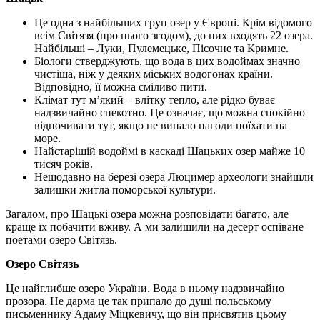
Це одна з найбільших груп озер у Європі. Крім відомого
всім Світязя (про нього згодом), до них входять 22 озера.
Найбільші – Луки, Пулемецьке, Пісочне та Кримне.
Біологи стверджують, що вода в цих водоймах значно
чистіша, ніж у деяких міських водогонах країни.
Відповідно, її можна сміливо пити.
Клімат тут м’який – влітку тепло, але рідко буває
надзвичайно спекотно. Це означає, що можна спокійно
відпочивати тут, якщо не випало нагоди поїхати на
море.
Найстарішій водоймі в каскаді Шацьких озер майже 10
тисяч років.
Нещодавно на березі озера Люцимер археологи знайшли
залишки житла поморської культури.
Загалом, про Шацькі озера можна розповідати багато, але
краще їх побачити вживу. А ми залишили на десерт оспіване
поетами озеро Світязь.
Озеро Світязь
Це найглибше озеро України. Вода в ньому надзвичайно
прозора. Не дарма це так припало до душі польському
письменнику Адаму Міцкевичу, що він присвятив цьому