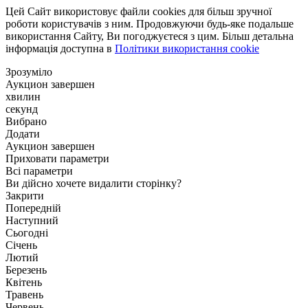
Цей Сайт використовує файли cookies для більш зручної
роботи користувачів з ним. Продовжуючи будь-яке подальше
використання Сайту, Ви погоджуєтеся з цим. Більш детальна
інформація доступна в
Політики використання cookie
Зрозуміло
Аукцион завершен
хвилин
секунд
Вибрано
Додати
Аукцион завершен
Приховати параметри
Всі параметри
Ви дійсно хочете видалити сторінку?
Закрити
Попередній
Наступний
Сьогодні
Січень
Лютий
Березень
Квітень
Травень
Червень