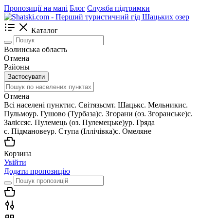
Пропозиції на мапі
Блог
Служба підтримки
Каталог
Волинська область
Отмена
Районы
Застосувати
Отмена
Всі населені пункти
c. Світязь
смт. Шацьк
с. Мельники
с.
Пульмо
ур. Гушово (Турбаза)
с. Згорани (оз. Згоранське)
с.
Залісся
с. Пулемець (оз. Пулемецьке)
ур. Гряда
с. Підманове
ур. Ступа (Іллічівка)
с. Омеляне
Корзина
Увійти
Додати пропозицію