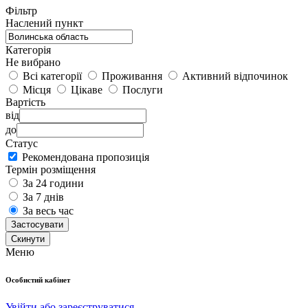
Фільтр
Наслений пункт
Категорія
Не вибрано
Всі категорії
Проживання
Активний відпочинок
Місця
Цікаве
Послуги
Вартість
від
до
Статус
Рекомендована пропозиція
Термін розміщення
За 24 години
За 7 днів
За весь час
Застосувати
Cкинути
Меню
Особистий кабінет
Увійти або зареєструватися