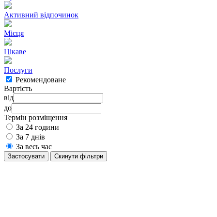
Активний відпочинок
Місця
Цікаве
Послуги
Рекомендоване
Вартість
від
до
Термін розміщення
За 24 години
За 7 днів
За весь час
Застосувати
Cкинути фільтри