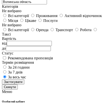
Категорія
Не вибрано
Всі категорії
Проживання
Активний відпочинок
Місця
Цікаве
Послуги
Не вибрано
Всі категорії
Оренда
Транспорт
Робота
Таксі
Вартість
від
до
Статус
Рекомендована пропозиція
Термін розміщення
За 24 години
За 7 днів
За весь час
Застосувати
Cкинути
Меню
Особистий кабінет