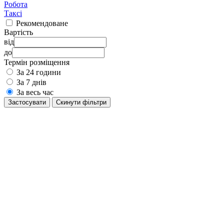
Робота
Таксі
Рекомендоване
Вартість
від
до
Термін розміщення
За 24 години
За 7 днів
За весь час
Застосувати
Cкинути фільтри