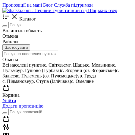
Пропозиції на мапі
Блог
Служба підтримки
Каталог
Волинська область
Отмена
Районы
Застосувати
Отмена
Всі населені пункти
c. Світязь
смт. Шацьк
с. Мельники
с.
Пульмо
ур. Гушово (Турбаза)
с. Згорани (оз. Згоранське)
с.
Залісся
с. Пулемець (оз. Пулемецьке)
ур. Гряда
с. Підманове
ур. Ступа (Іллічівка)
с. Омеляне
Корзина
Увійти
Додати пропозицію