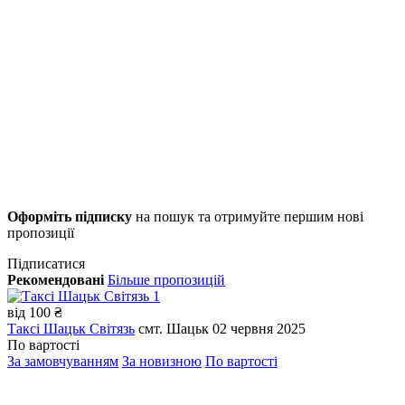
Оформіть підписку
на пошук та отримуйте першим нові
пропозиції
Підписатися
Рекомендовані
Більше пропозицій
1
від
100 ₴
Таксі Шацьк Світязь
смт. Шацьк
02 червня 2025
По вартості
За замовчуванням
За новизною
По вартості