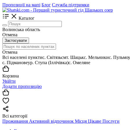
Пропозиції на мапі
Блог
Служба підтримки
Каталог
Волинська область
Отмена
Застосувати
Отмена
Всі населені пункти
c. Світязь
смт. Шацьк
с. Мельники
с. Пульмо
с. Підманове
ур. Ступа (Іллічівка)
с. Омеляне
Корзина
Увійти
Додати пропозицію
Всі категорії
Проживання
Активний відпочинок
Місця
Цікаве
Послуги