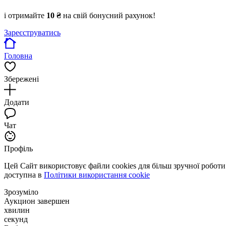
і отримайте
10 ₴
на свій бонусний рахунок!
Зареєструватись
Головна
Збережені
Додати
Чат
Профіль
Цей Сайт використовує файли cookies для більш зручної робот
доступна в
Політики використання cookie
Зрозуміло
Аукцион завершен
хвилин
секунд