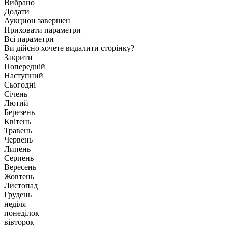
Вибрано
Додати
Аукцион завершен
Приховати параметри
Всі параметри
Ви дійсно хочете видалити сторінку?
Закрити
Попередній
Наступний
Сьогодні
Січень
Лютий
Березень
Квітень
Травень
Червень
Липень
Серпень
Вересень
Жовтень
Листопад
Грудень
неділя
понеділок
вівторок