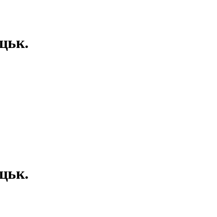
цьк.
цьк.