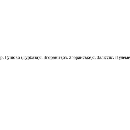
ур. Гушово (Турбаза)
с. Згорани (оз. Згоранське)
с. Залісся
с. Пулеме