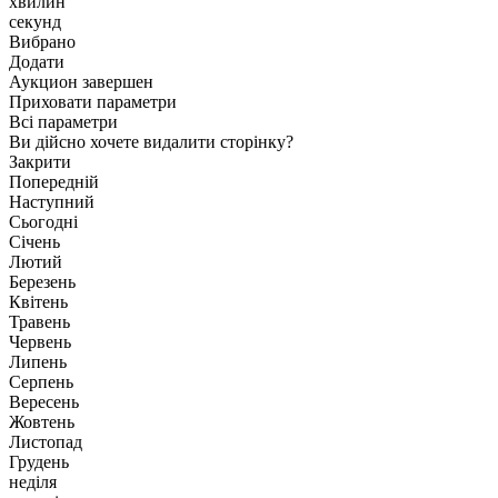
хвилин
секунд
Вибрано
Додати
Аукцион завершен
Приховати параметри
Всі параметри
Ви дійсно хочете видалити сторінку?
Закрити
Попередній
Наступний
Сьогодні
Січень
Лютий
Березень
Квітень
Травень
Червень
Липень
Серпень
Вересень
Жовтень
Листопад
Грудень
неділя