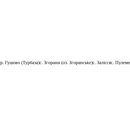
ур. Гушово (Турбаза)
с. Згорани (оз. Згоранське)
с. Залісся
с. Пулеме