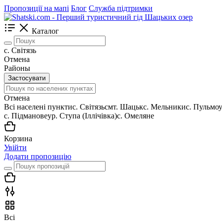
Пропозиції на мапі
Блог
Служба підтримки
Каталог
c. Світязь
Отмена
Районы
Застосувати
Отмена
Всі населені пункти
c. Світязь
смт. Шацьк
с. Мельники
с. Пульмо
с. Підманове
ур. Ступа (Іллічівка)
с. Омеляне
Корзина
Увійти
Додати пропозицію
Всі