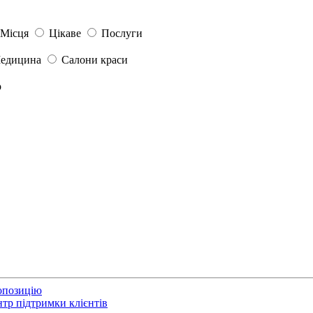
Місця
Цікаве
Послуги
едицина
Салони краси
р
опозицію
тр підтримки клієнтів