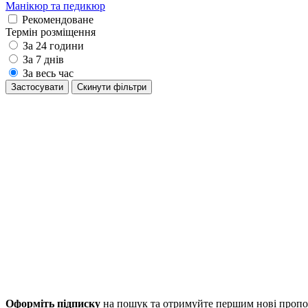
Манікюр та педикюр
Рекомендоване
Термін розміщення
За 24 години
За 7 днів
За весь час
Застосувати
Cкинути фільтри
Оформіть підписку
на пошук та отримуйте першим нові пропо