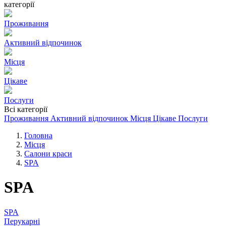
категорії
Проживання
Активний відпочинок
Місця
Цікаве
Послуги
Всі категорії
Проживання
Активний відпочинок
Місця
Цікаве
Послуги
Головна
Місця
Салони краси
SPA
SPA
SPA
Перукарні