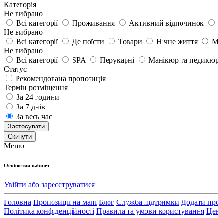
Категорія
Не вибрано
Всі категорії
Проживання
Активний відпочинок
Не вибрано
Всі категорії
Де поїсти
Товари
Нічне життя
М
Не вибрано
Всі категорії
SPA
Перукарні
Манікюр та педикю
Статус
Рекомендована пропозиція
Термін розміщення
За 24 години
За 7 днів
За весь час
Застосувати
Cкинути
Меню
Особистий кабінет
Увійти або зареєструватися
Головна
Пропозиції на мапі
Блог
Служба підтримки
Додати пр
Політика конфіденційності
Правила та умови користування
Цен