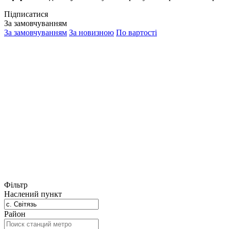
Підписатися
За замовчуванням
За замовчуванням
За новизною
По вартості
Фільтр
Наслений пункт
Район