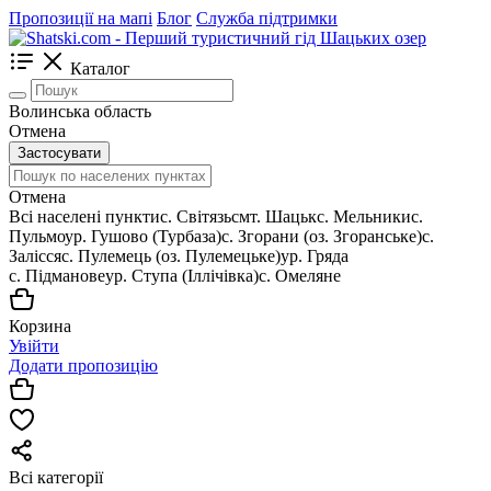
Пропозиції на мапі
Блог
Служба підтримки
Каталог
Волинська область
Отмена
Застосувати
Отмена
Всі населені пункти
c. Світязь
смт. Шацьк
с. Мельники
с.
Пульмо
ур. Гушово (Турбаза)
с. Згорани (оз. Згоранське)
с.
Залісся
с. Пулемець (оз. Пулемецьке)
ур. Гряда
с. Підманове
ур. Ступа (Іллічівка)
с. Омеляне
Корзина
Увійти
Додати пропозицію
Всі категорії