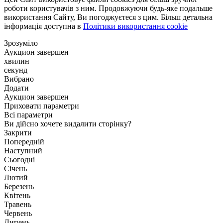
роботи користувачів з ним. Продовжуючи будь-яке подальше
використання Сайту, Ви погоджуєтеся з цим. Більш детальна
інформація доступна в
Політики використання cookie
Зрозуміло
Аукцион завершен
хвилин
секунд
Вибрано
Додати
Аукцион завершен
Приховати параметри
Всі параметри
Ви дійсно хочете видалити сторінку?
Закрити
Попередній
Наступний
Сьогодні
Січень
Лютий
Березень
Квітень
Травень
Червень
Липень