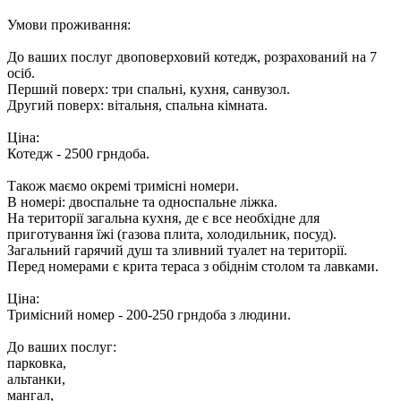
Умови проживання:
До ваших послуг двоповерховий котедж, розрахований на 7
осіб.
Перший поверх: три спальні, кухня, санвузол.
Другий поверх: вітальня, спальна кімната.
Ціна:
Котедж - 2500 грндоба.
Також маємо окремі тримісні номери.
В номері: двоспальне та односпальне ліжка.
На території загальна кухня, де є все необхідне для
приготування їжі (газова плита, холодильник, посуд).
Загальний гарячий душ та зливний туалет на території.
Перед номерами є крита тераса з обіднім столом та лавками.
Ціна:
Тримісний номер - 200-250 грндоба з людини.
До ваших послуг:
парковка,
альтанки,
мангал,