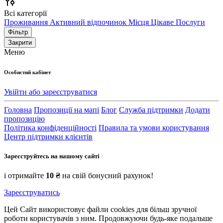
Всі категорії
Проживання
Активний відпочинок
Місця
Цікаве
Послуги
Фільтр
Закрити
Меню
Особистий кабінет
Увійти або зареєструватися
Головна
Пропозиції на мапі
Блог
Служба підтримки
Додати
пропозицію
Політика конфіденційності
Правила та умови користування
Центр підтримки клієнтів
Зареєструйтесь на нашому сайті
і отримайте
10 ₴
на свій бонусний рахунок!
Зареєструватись
Цей Сайт використовує файли cookies для більш зручної
роботи користувачів з ним. Продовжуючи будь-яке подальше