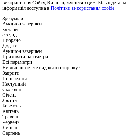
використання Сайту, Ви погоджуєтеся з цим. Більш детальна
інформація доступна в
Політики використання cookie
Зрозуміло
Аукцион завершен
хвилин
секунд
Вибрано
Додати
Аукцион завершен
Приховати параметри
Всі параметри
Ви дійсно хочете видалити сторінку?
Закрити
Попередній
Наступний
Сьогодні
Січень
Лютий
Березень
Квітень
Травень
Червень
Липень
Серпень