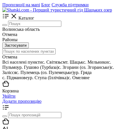
Пропозиції на мапі
Блог
Служба підтримки
Каталог
Волинська область
Отмена
Районы
Застосувати
Отмена
Всі населені пункти
c. Світязь
смт. Шацьк
с. Мельники
с.
Пульмо
ур. Гушово (Турбаза)
с. Згорани (оз. Згоранське)
с.
Залісся
с. Пулемець (оз. Пулемецьке)
ур. Гряда
с. Підманове
ур. Ступа (Іллічівка)
с. Омеляне
Корзина
Увійти
Додати пропозицію