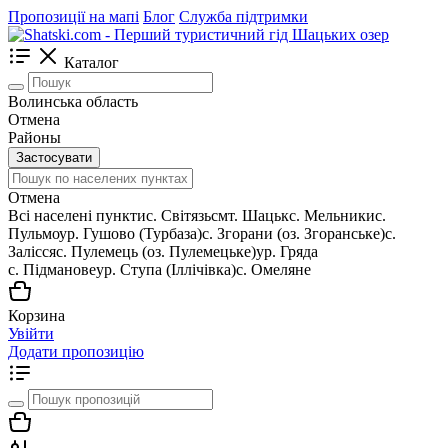
Пропозиції на мапі
Блог
Служба підтримки
Каталог
Волинська область
Отмена
Районы
Застосувати
Отмена
Всі населені пункти
c. Світязь
смт. Шацьк
с. Мельники
с.
Пульмо
ур. Гушово (Турбаза)
с. Згорани (оз. Згоранське)
с.
Залісся
с. Пулемець (оз. Пулемецьке)
ур. Гряда
с. Підманове
ур. Ступа (Іллічівка)
с. Омеляне
Корзина
Увійти
Додати пропозицію