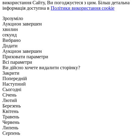
використання Сайту, Ви погоджуєтеся з цим. Більш детальна
інформація доступна в
Політики використання cookie
Зрозуміло
Аукцион завершен
хвилин
секунд
Вибрано
Додати
Аукцион завершен
Приховати параметри
Всі параметри
Ви дійсно хочете видалити сторінку?
Закрити
Попередній
Наступний
Сьогодні
Січень
Лютий
Березень
Квітень
Травень
Червень
Липень
Серпень