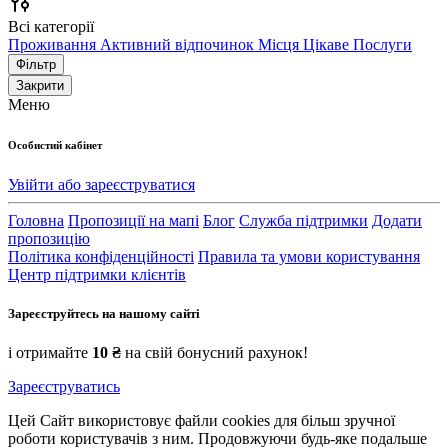
Всі категорії
Проживання
Активний відпочинок
Місця
Цікаве
Послуги
Фільтр
Закрити
Меню
Особистий кабінет
Увійти або зареєструватися
Головна
Пропозиції на мапі
Блог
Служба підтримки
Додати
пропозицію
Політика конфіденційності
Правила та умови користування
Центр підтримки клієнтів
Зареєструйтесь на нашому сайті
і отримайте
10 ₴
на свій бонусний рахунок!
Зареєструватись
Цей Сайт використовує файли cookies для більш зручної
роботи користувачів з ним. Продовжуючи будь-яке подальше