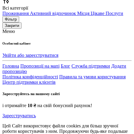
Всі категорії
Проживання
Активний відпочинок
Місця
Цікаве
Послуги
Фільтр
Закрити
Меню
Особистий кабінет
Увійти або зареєструватися
Головна
Пропозиції на мапі
Блог
Служба підтримки
Додати
пропозицію
Політика конфіденційності
Правила та умови користування
Центр підтримки клієнтів
Зареєструйтесь на нашому сайті
і отримайте
10 ₴
на свій бонусний рахунок!
Зареєструватись
Цей Сайт використовує файли cookies для більш зручної
роботи користувачів з ним. Продовжуючи будь-яке подальше