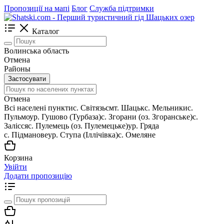
Пропозиції на мапі
Блог
Служба підтримки
Каталог
Волинська область
Отмена
Районы
Застосувати
Отмена
Всі населені пункти
c. Світязь
смт. Шацьк
с. Мельники
с.
Пульмо
ур. Гушово (Турбаза)
с. Згорани (оз. Згоранське)
с.
Залісся
с. Пулемець (оз. Пулемецьке)
ур. Гряда
с. Підманове
ур. Ступа (Іллічівка)
с. Омеляне
Корзина
Увійти
Додати пропозицію