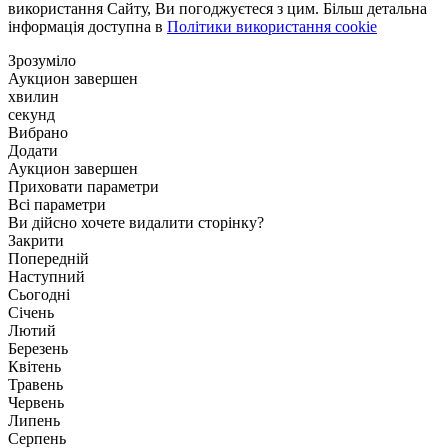
використання Сайту, Ви погоджуєтеся з цим. Більш детальна
інформація доступна в
Політики використання cookie
Зрозуміло
Аукцион завершен
хвилин
секунд
Вибрано
Додати
Аукцион завершен
Приховати параметри
Всі параметри
Ви дійсно хочете видалити сторінку?
Закрити
Попередній
Наступний
Сьогодні
Січень
Лютий
Березень
Квітень
Травень
Червень
Липень
Серпень