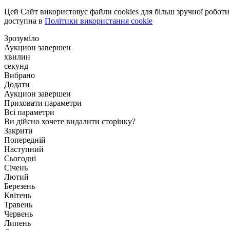
Цей Сайт використовує файли cookies для більш зручної робот
доступна в
Політики використання cookie
Зрозуміло
Аукцион завершен
хвилин
секунд
Вибрано
Додати
Аукцион завершен
Приховати параметри
Всі параметри
Ви дійсно хочете видалити сторінку?
Закрити
Попередній
Наступний
Сьогодні
Січень
Лютий
Березень
Квітень
Травень
Червень
Липень