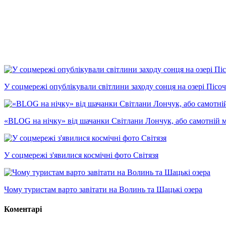
У соцмережі опублікували світлини заходу сонця на озері Пісо
«BLOG на нічку» від шачанки Світлани Лончук, або самотній 
У соцмережі з'явилися космічні фото Світязя
Чому туристам варто завітати на Волинь та Шацькі озера
Коментарі