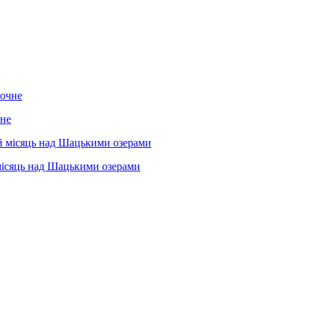
чне
місяць над Шацькими озерами