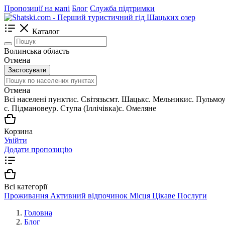
Пропозиції на мапі
Блог
Служба підтримки
Каталог
Волинська область
Отмена
Застосувати
Отмена
Всі населені пункти
c. Світязь
смт. Шацьк
с. Мельники
с. Пульмо
с. Підманове
ур. Ступа (Іллічівка)
с. Омеляне
Корзина
Увійти
Додати пропозицію
Всі категорії
Проживання
Активний відпочинок
Місця
Цікаве
Послуги
Головна
Блог