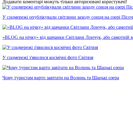
Додавати коментарі можуть тільки авторизовані користувачі!
У соцмережі опублікували світлини заходу сонця на озері Пісо
«BLOG на нічку» від шачанки Світлани Лончук, або самотній 
У соцмережі з'явилися космічні фото Світязя
Чому туристам варто завітати на Волинь та Шацькі озера