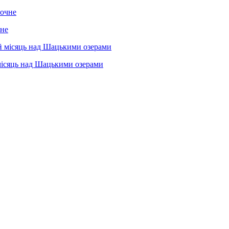
чне
місяць над Шацькими озерами