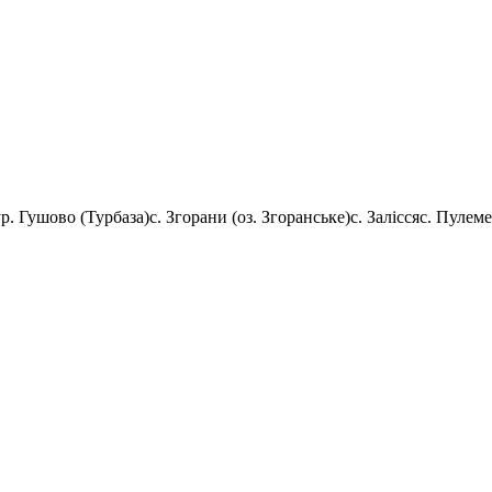
ур. Гушово (Турбаза)
с. Згорани (оз. Згоранське)
с. Залісся
с. Пулеме