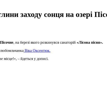
лини заходу сонця на озері Піс
Пісочне
, на березі якого розкинувся санаторій
«Лісова пісня».
і любомльчанка
Віка Оксентюк.
е місце!», – йдеться у дописі.