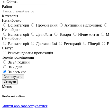
Район
Категорія
Не вибрано
Всі категорії
Проживання
Активний відпочинок
Не вибрано
Всі категорії
Де поїсти
Товари
Нічне життя
М
Не вибрано
Всі категорії
Доставка їжі
Ресторації
Піцерії
F
Статус
Рекомендована пропозиція
Термін розміщення
За 24 години
За 7 днів
За весь час
Застосувати
Cкинути
Меню
Особистий кабінет
Увійти або зареєструватися