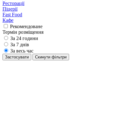
Ресторації
Піцерії
Fast Food
Кафе
Рекомендоване
Термін розміщення
За 24 години
За 7 днів
За весь час
Застосувати
Cкинути фільтри