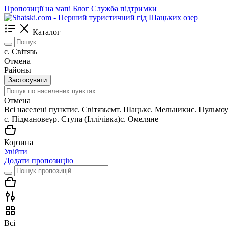
Пропозиції на мапі
Блог
Служба підтримки
Каталог
c. Світязь
Отмена
Районы
Застосувати
Отмена
Всі населені пункти
c. Світязь
смт. Шацьк
с. Мельники
с. Пульмо
с. Підманове
ур. Ступа (Іллічівка)
с. Омеляне
Корзина
Увійти
Додати пропозицію
Всі