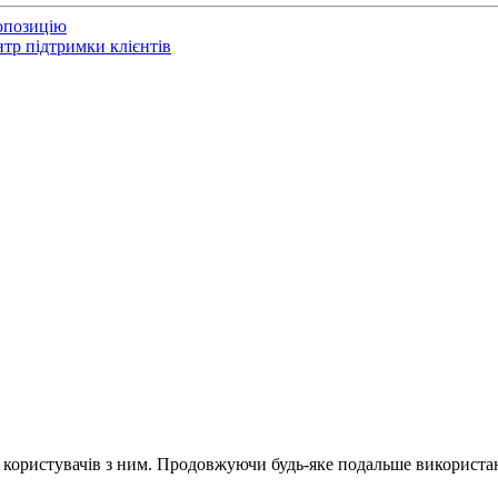
опозицію
тр підтримки клієнтів
и користувачів з ним. Продовжуючи будь-яке подальше використан