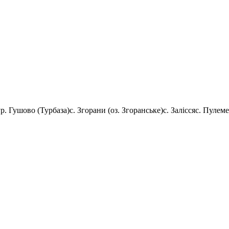
ур. Гушово (Турбаза)
с. Згорани (оз. Згоранське)
с. Залісся
с. Пулеме