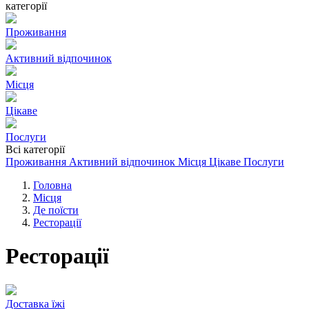
категорії
Проживання
Активний відпочинок
Місця
Цікаве
Послуги
Всі категорії
Проживання
Активний відпочинок
Місця
Цікаве
Послуги
Головна
Місця
Де поїсти
Ресторації
Ресторації
Доставка їжі