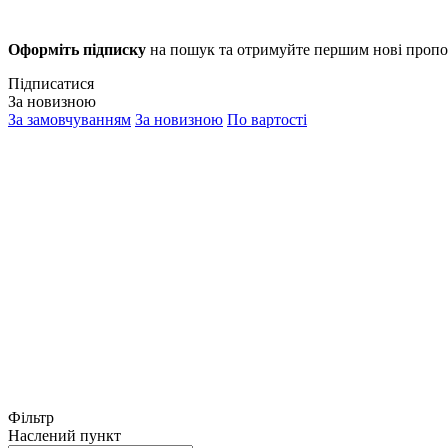
Оформіть підписку
на пошук та отримуйте першим нові пропо
Підписатися
За новизною
За замовчуванням
За новизною
По вартості
Фільтр
Наслений пункт