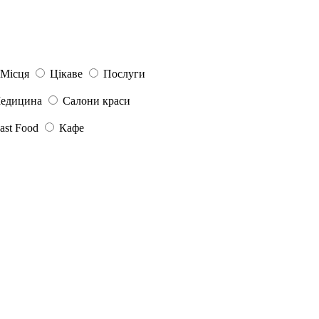
Місця
Цікаве
Послуги
едицина
Салони краси
ast Food
Кафе