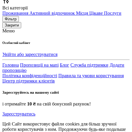
Всі категорії
Проживання
Активний відпочинок
Місця
Цікаве
Послуги
Фільтр
Закрити
Меню
Особистий кабінет
Увійти або зареєструватися
Головна
Пропозиції на мапі
Блог
Служба підтримки
Додати
пропозицію
Політика конфіденційності
Правила та умови користування
Центр підтримки клієнтів
Зареєструйтесь на нашому сайті
і отримайте
10 ₴
на свій бонусний рахунок!
Зареєструватись
Цей Сайт використовує файли cookies для більш зручної
роботи користувачів з ним. Продовжуючи будь-яке подальше