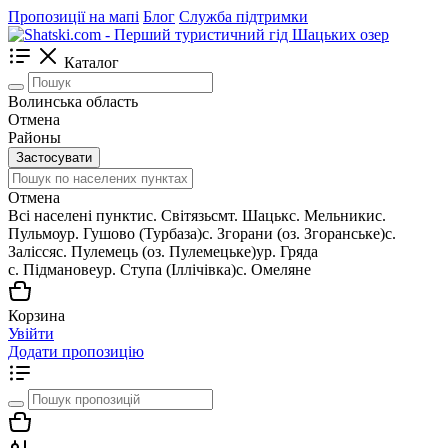
Пропозиції на мапі
Блог
Служба підтримки
Каталог
Волинська область
Отмена
Районы
Застосувати
Отмена
Всі населені пункти
c. Світязь
смт. Шацьк
с. Мельники
с.
Пульмо
ур. Гушово (Турбаза)
с. Згорани (оз. Згоранське)
с.
Залісся
с. Пулемець (оз. Пулемецьке)
ур. Гряда
с. Підманове
ур. Ступа (Іллічівка)
с. Омеляне
Корзина
Увійти
Додати пропозицію