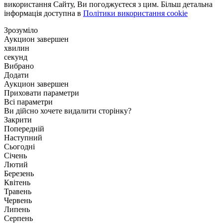
використання Сайту, Ви погоджуєтеся з цим. Більш детальна
інформація доступна в
Політики використання cookie
Зрозуміло
Аукцион завершен
хвилин
секунд
Вибрано
Додати
Аукцион завершен
Приховати параметри
Всі параметри
Ви дійсно хочете видалити сторінку?
Закрити
Попередній
Наступний
Сьогодні
Січень
Лютий
Березень
Квітень
Травень
Червень
Липень
Серпень